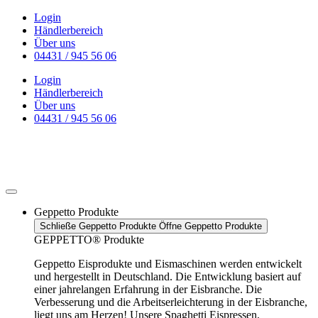
Zum
Login
Inhalt
Händlerbereich
wechseln
Über uns
04431 / 945 56 06
Login
Händlerbereich
Über uns
04431 / 945 56 06
Geppetto Produkte
Schließe Geppetto Produkte
Öffne Geppetto Produkte
GEPPETTO® Produkte
Geppetto Eisprodukte und Eismaschinen werden entwickelt
und hergestellt in Deutschland. Die Entwicklung basiert auf
einer jahrelangen Erfahrung in der Eisbranche. Die
Verbesserung und die Arbeitserleichterung in der Eisbranche,
liegt uns am Herzen! Unsere Spaghetti Eispressen,