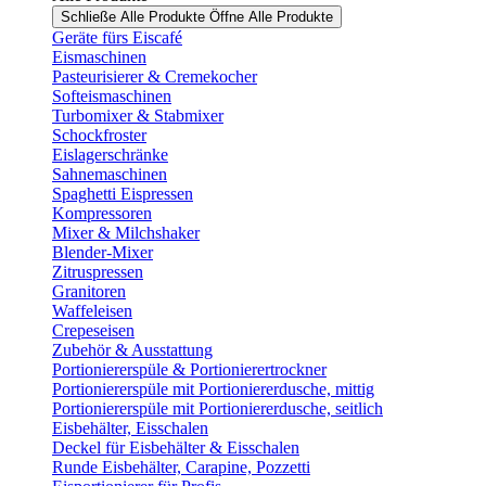
Schließe Alle Produkte
Öffne Alle Produkte
Geräte fürs Eiscafé
Eismaschinen
Pasteurisierer & Cremekocher
Softeismaschinen
Turbomixer & Stabmixer
Schockfroster
Eislagerschränke
Sahnemaschinen
Spaghetti Eispressen
Kompressoren
Mixer & Milchshaker
Blender-Mixer
Zitruspressen
Granitoren
Waffeleisen
Crepeseisen
Zubehör & Ausstattung
Portioniererspüle & Portionierertrockner
Portioniererspüle mit Portioniererdusche, mittig
Portioniererspüle mit Portioniererdusche, seitlich
Eisbehälter, Eisschalen
Deckel für Eisbehälter & Eisschalen
Runde Eisbehälter, Carapine, Pozzetti