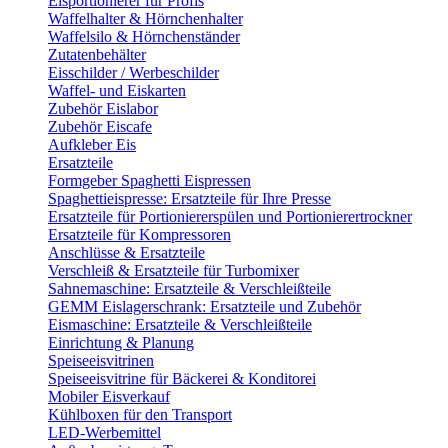
Eisportionierer für Profis
Waffelhalter & Hörnchenhalter
Waffelsilo & Hörnchenständer
Zutatenbehälter
Eisschilder / Werbeschilder
Waffel- und Eiskarten
Zubehör Eislabor
Zubehör Eiscafe
Aufkleber Eis
Ersatzteile
Formgeber Spaghetti Eispressen
Spaghettieispresse: Ersatzteile für Ihre Presse
Ersatzteile für Portioniererspülen und Portionierertrockner
Ersatzteile für Kompressoren
Anschlüsse & Ersatzteile
Verschleiß & Ersatzteile für Turbomixer
Sahnemaschine: Ersatzteile & Verschleißteile
GEMM Eislagerschrank: Ersatzteile und Zubehör
Eismaschine: Ersatzteile & Verschleißteile
Einrichtung & Planung
Speiseeisvitrinen
Speiseeisvitrine für Bäckerei & Konditorei
Mobiler Eisverkauf
Kühlboxen für den Transport
LED-Werbemittel