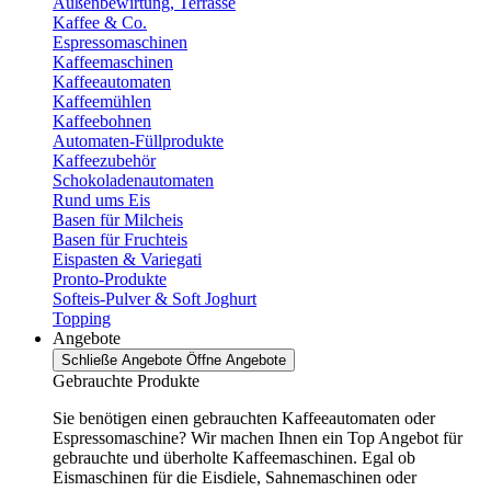
Außenbewirtung, Terrasse
Kaffee & Co.
Espressomaschinen
Kaffeemaschinen
Kaffeeautomaten
Kaffeemühlen
Kaffeebohnen
Automaten-Füllprodukte
Kaffeezubehör
Schokoladenautomaten
Rund ums Eis
Basen für Milcheis
Basen für Fruchteis
Eispasten & Variegati
Pronto-Produkte
Softeis-Pulver & Soft Joghurt
Topping
Angebote
Schließe Angebote
Öffne Angebote
Gebrauchte Produkte
Sie benötigen einen gebrauchten Kaffeeautomaten oder
Espressomaschine? Wir machen Ihnen ein Top Angebot für
gebrauchte und überholte Kaffeemaschinen. Egal ob
Eismaschinen für die Eisdiele, Sahnemaschinen oder