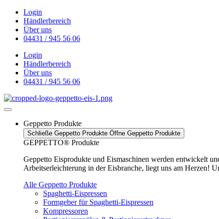
Zum
Login
Inhalt
Händlerbereich
wechseln
Über uns
04431 / 945 56 06
Login
Händlerbereich
Über uns
04431 / 945 56 06
Geppetto Produkte
Schließe Geppetto Produkte
Öffne Geppetto Produkte
GEPPETTO® Produkte
Geppetto Eisprodukte und Eismaschinen werden entwickelt und h
Arbeitserleichterung in der Eisbranche, liegt uns am Herzen! U
Alle Geppetto Produkte
Spaghetti-Eispressen
Formgeber für Spaghetti-Eispressen
Kompressoren