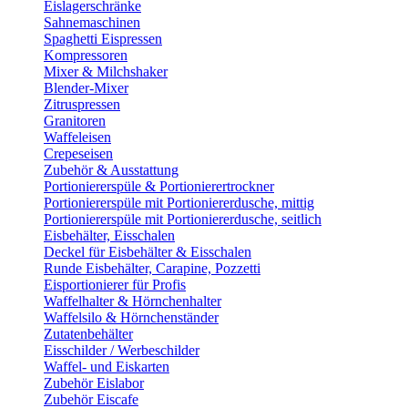
Eislagerschränke
Sahnemaschinen
Spaghetti Eispressen
Kompressoren
Mixer & Milchshaker
Blender-Mixer
Zitruspressen
Granitoren
Waffeleisen
Crepeseisen
Zubehör & Ausstattung
Portioniererspüle & Portionierertrockner
Portioniererspüle mit Portioniererdusche, mittig
Portioniererspüle mit Portioniererdusche, seitlich
Eisbehälter, Eisschalen
Deckel für Eisbehälter & Eisschalen
Runde Eisbehälter, Carapine, Pozzetti
Eisportionierer für Profis
Waffelhalter & Hörnchenhalter
Waffelsilo & Hörnchenständer
Zutatenbehälter
Eisschilder / Werbeschilder
Waffel- und Eiskarten
Zubehör Eislabor
Zubehör Eiscafe