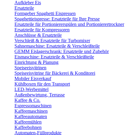
Aufkleber Eis
Ersatzteile
Formgeber Spaghetti Eispressen
Spaghettieispresse: Ersatzteile für Ihre Presse
Ersatzteile für Portioniererspülen und Portionierertrockner
Ersatzteile für Kompressoren
Anschlüsse & Ersatzteile
Verschleiß & Ersatzteile für Turbomixer
Sahnemaschine: Ersatzteile & Verschleißteile
GEMM Eislagerschrank: Ersatzteile und Zubehör
Eismaschine: Ersatzteile & Verschleißteile
Einrichtung & Planung
Speiseeisvitrinen
Speiseeisvitrine für Bäckerei & Konditorei
Mobiler Eisverkauf
Kühlboxen für den Transport
LED-Werbemittel
Außenbewirtung, Terrasse
Kaffee & Co.
Espressomaschinen
Kaffeemaschinen
Kaffeeautomaten
Kaffeemühlen
Kaffeebohnen
Automaten-Füllprodukte