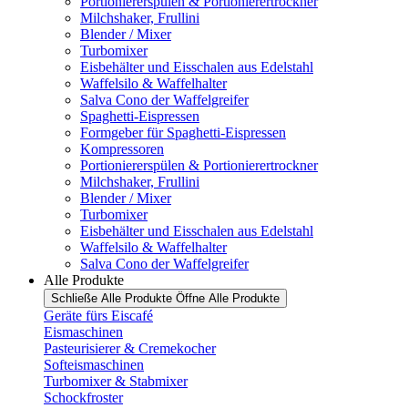
Portioniererspülen & Portionierertrockner
Milchshaker, Frullini
Blender / Mixer
Turbomixer
Eisbehälter und Eisschalen aus Edelstahl
Waffelsilo & Waffelhalter
Salva Cono der Waffelgreifer
Spaghetti-Eispressen
Formgeber für Spaghetti-Eispressen
Kompressoren
Portioniererspülen & Portionierertrockner
Milchshaker, Frullini
Blender / Mixer
Turbomixer
Eisbehälter und Eisschalen aus Edelstahl
Waffelsilo & Waffelhalter
Salva Cono der Waffelgreifer
Alle Produkte
Schließe Alle Produkte
Öffne Alle Produkte
Geräte fürs Eiscafé
Eismaschinen
Pasteurisierer & Cremekocher
Softeismaschinen
Turbomixer & Stabmixer
Schockfroster