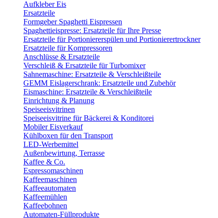
Aufkleber Eis
Ersatzteile
Formgeber Spaghetti Eispressen
Spaghettieispresse: Ersatzteile für Ihre Presse
Ersatzteile für Portioniererspülen und Portionierertrockner
Ersatzteile für Kompressoren
Anschlüsse & Ersatzteile
Verschleiß & Ersatzteile für Turbomixer
Sahnemaschine: Ersatzteile & Verschleißteile
GEMM Eislagerschrank: Ersatzteile und Zubehör
Eismaschine: Ersatzteile & Verschleißteile
Einrichtung & Planung
Speiseeisvitrinen
Speiseeisvitrine für Bäckerei & Konditorei
Mobiler Eisverkauf
Kühlboxen für den Transport
LED-Werbemittel
Außenbewirtung, Terrasse
Kaffee & Co.
Espressomaschinen
Kaffeemaschinen
Kaffeeautomaten
Kaffeemühlen
Kaffeebohnen
Automaten-Füllprodukte