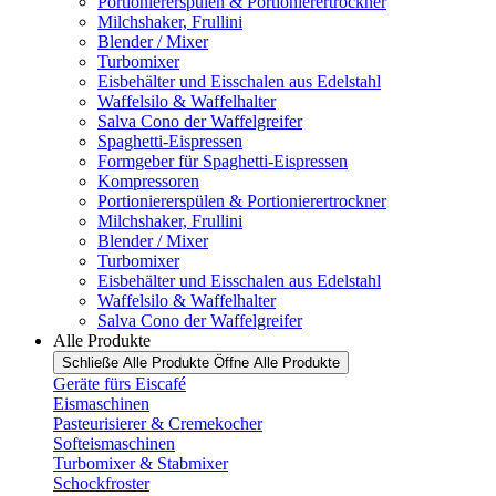
Portioniererspülen & Portionierertrockner
Milchshaker, Frullini
Blender / Mixer
Turbomixer
Eisbehälter und Eisschalen aus Edelstahl
Waffelsilo & Waffelhalter
Salva Cono der Waffelgreifer
Spaghetti-Eispressen
Formgeber für Spaghetti-Eispressen
Kompressoren
Portioniererspülen & Portionierertrockner
Milchshaker, Frullini
Blender / Mixer
Turbomixer
Eisbehälter und Eisschalen aus Edelstahl
Waffelsilo & Waffelhalter
Salva Cono der Waffelgreifer
Alle Produkte
Schließe Alle Produkte
Öffne Alle Produkte
Geräte fürs Eiscafé
Eismaschinen
Pasteurisierer & Cremekocher
Softeismaschinen
Turbomixer & Stabmixer
Schockfroster