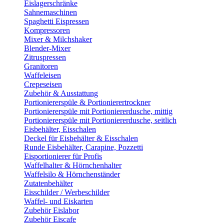
Eislagerschränke
Sahnemaschinen
Spaghetti Eispressen
Kompressoren
Mixer & Milchshaker
Blender-Mixer
Zitruspressen
Granitoren
Waffeleisen
Crepeseisen
Zubehör & Ausstattung
Portioniererspüle & Portionierertrockner
Portioniererspüle mit Portioniererdusche, mittig
Portioniererspüle mit Portioniererdusche, seitlich
Eisbehälter, Eisschalen
Deckel für Eisbehälter & Eisschalen
Runde Eisbehälter, Carapine, Pozzetti
Eisportionierer für Profis
Waffelhalter & Hörnchenhalter
Waffelsilo & Hörnchenständer
Zutatenbehälter
Eisschilder / Werbeschilder
Waffel- und Eiskarten
Zubehör Eislabor
Zubehör Eiscafe