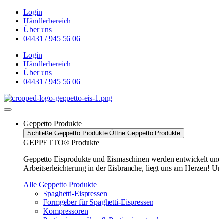
Zum
Login
Inhalt
Händlerbereich
wechseln
Über uns
04431 / 945 56 06
Login
Händlerbereich
Über uns
04431 / 945 56 06
Geppetto Produkte
Schließe Geppetto Produkte
Öffne Geppetto Produkte
GEPPETTO® Produkte
Geppetto Eisprodukte und Eismaschinen werden entwickelt und h
Arbeitserleichterung in der Eisbranche, liegt uns am Herzen! U
Alle Geppetto Produkte
Spaghetti-Eispressen
Formgeber für Spaghetti-Eispressen
Kompressoren