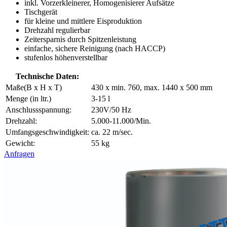
inkl. Vorzerkleinerer, Homogenisierer Aufsätze
Tischgerät
für kleine und mittlere Eisproduktion
Drehzahl regulierbar
Zeitersparnis durch Spitzenleistung
einfache, sichere Reinigung (nach HACCP)
stufenlos höhenverstellbar
Technische Daten:
Maße(B x H x T)
430 x min. 760, max. 1440 x 500 mm
Menge (in ltr.)
3-15 l
Anschlussspannung:
230V/50 Hz
Drehzahl:
5.000-11.000/Min.
Umfangsgeschwindigkeit:
ca. 22 m/sec.
Gewicht:
55 kg
Anfragen