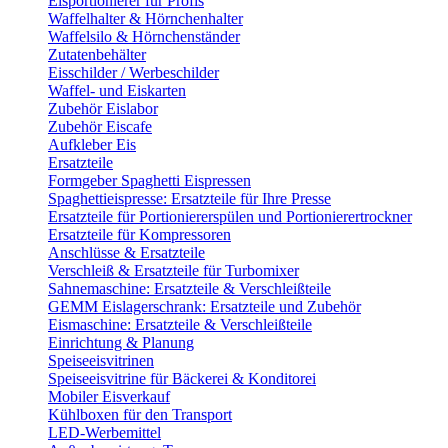
Eisportionierer für Profis
Waffelhalter & Hörnchenhalter
Waffelsilo & Hörnchenständer
Zutatenbehälter
Eisschilder / Werbeschilder
Waffel- und Eiskarten
Zubehör Eislabor
Zubehör Eiscafe
Aufkleber Eis
Ersatzteile
Formgeber Spaghetti Eispressen
Spaghettieispresse: Ersatzteile für Ihre Presse
Ersatzteile für Portioniererspülen und Portionierertrockner
Ersatzteile für Kompressoren
Anschlüsse & Ersatzteile
Verschleiß & Ersatzteile für Turbomixer
Sahnemaschine: Ersatzteile & Verschleißteile
GEMM Eislagerschrank: Ersatzteile und Zubehör
Eismaschine: Ersatzteile & Verschleißteile
Einrichtung & Planung
Speiseeisvitrinen
Speiseeisvitrine für Bäckerei & Konditorei
Mobiler Eisverkauf
Kühlboxen für den Transport
LED-Werbemittel