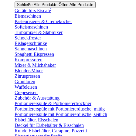
Schließe Alle Produkte
Öffne Alle Produkte
Geräte fürs Eiscafé
Eismaschinen
Pasteurisierer & Cremekocher
Softeismaschinen
Turbomixer & Stabmixer
Schockfroster
Eislagerschränke
Sahnemaschinen
Spaghetti Eispressen
Kompressoren
Mixer & Milchshaker
Blender-Mixer
Zitruspressen
Granitoren
Waffeleisen
Crepeseisen
Zubehör & Ausstattung
Portioniererspüle & Portionierertrockner
Portioniererspüle mit Portioniererdusche, mittig
Portioniererspüle mit Portioniererdusche, seitlich
Eisbehälter, Eisschalen
Deckel für Eisbehälter & Eisschalen
Runde Eisbehälter, Carapine, Pozzetti