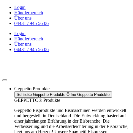
Zum
Login
Inhalt
Händlerbereich
wechseln
Über uns
04431 / 945 56 06
Login
Händlerbereich
Über uns
04431 / 945 56 06
Geppetto Produkte
Schließe Geppetto Produkte
Öffne Geppetto Produkte
GEPPETTO® Produkte
Geppetto Eisprodukte und Eismaschinen werden entwickelt
und hergestellt in Deutschland. Die Entwicklung basiert auf
einer jahrelangen Erfahrung in der Eisbranche. Die
Verbesserung und die Arbeitserleichterung in der Eisbranche,
liegt uns am Herzen! Unsere Spaghetti Eispressen,