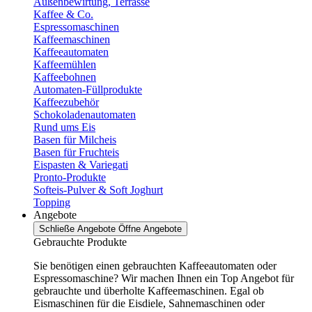
Außenbewirtung, Terrasse
Kaffee & Co.
Espressomaschinen
Kaffeemaschinen
Kaffeeautomaten
Kaffeemühlen
Kaffeebohnen
Automaten-Füllprodukte
Kaffeezubehör
Schokoladenautomaten
Rund ums Eis
Basen für Milcheis
Basen für Fruchteis
Eispasten & Variegati
Pronto-Produkte
Softeis-Pulver & Soft Joghurt
Topping
Angebote
Schließe Angebote
Öffne Angebote
Gebrauchte Produkte
Sie benötigen einen gebrauchten Kaffeeautomaten oder
Espressomaschine? Wir machen Ihnen ein Top Angebot für
gebrauchte und überholte Kaffeemaschinen. Egal ob
Eismaschinen für die Eisdiele, Sahnemaschinen oder