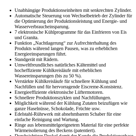
Unabhängige Produktionseinheiten mit senkrechten Zylinder.
Automatische Steuerung von Wechselbetrieb der Zylinder für
die Optimierung der Produktionsleistung und Energie- und
Wasserverbraucheinsparung.
7 elektronische Kühlprogramme für das Einfrieren von Eis
und Granita.
Funktion „Nachtlagerung“ zur Aufrechterhaltung des
Produkts während langen Pausen, was zu erheblichen
Energieeinsparungen führt.
Standgerät mit Rädern.
Umweltfreundliches natürliches Kältemittel und
hocheffiziente Kühlkreisläufe mit erheblichen
Wassereinsparungen (bis zu 50 %).
Verstärkte Kühlkreisläufe für schnellere Kühlung und
Nachfüllen und für hervorragende Eiscreme-Konsistenz.
Energieeffiziente elektronische Lüftermotoren.
Schnellere Produktionszyklen und Nachfüllungen.
Möglichkeit während der Kühlung Zutaten beizufügen wie
ganze Haselnüsse, Schokolade, Früchte usw.
Edelstahl-Rührwerk mit abnehmbarem Schaber für eine
einfache Reinigung und Wartung.
Ringe aus lebensmittelgeeignetem Material für eine perfekte
Wärmeisolierung des Beckens (patentiert).
Durchsichtiger Deckel damit der Kunde die Produktionsphase