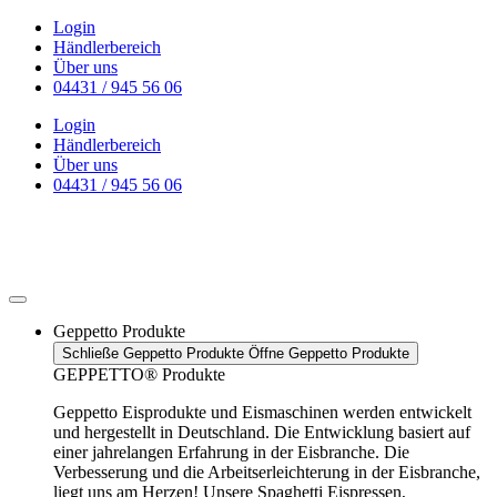
Zum
Login
Inhalt
Händlerbereich
wechseln
Über uns
04431 / 945 56 06
Login
Händlerbereich
Über uns
04431 / 945 56 06
Geppetto Produkte
Schließe Geppetto Produkte
Öffne Geppetto Produkte
GEPPETTO® Produkte
Geppetto Eisprodukte und Eismaschinen werden entwickelt
und hergestellt in Deutschland. Die Entwicklung basiert auf
einer jahrelangen Erfahrung in der Eisbranche. Die
Verbesserung und die Arbeitserleichterung in der Eisbranche,
liegt uns am Herzen! Unsere Spaghetti Eispressen,