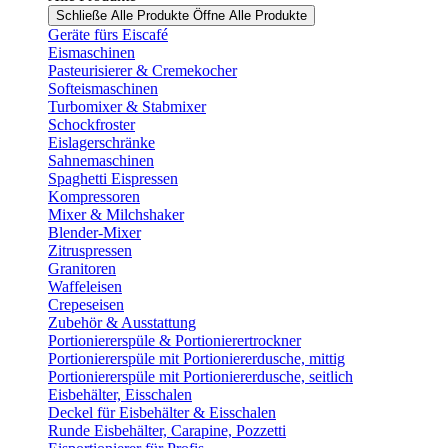
Schließe Alle Produkte
Öffne Alle Produkte
Geräte fürs Eiscafé
Eismaschinen
Pasteurisierer & Cremekocher
Softeismaschinen
Turbomixer & Stabmixer
Schockfroster
Eislagerschränke
Sahnemaschinen
Spaghetti Eispressen
Kompressoren
Mixer & Milchshaker
Blender-Mixer
Zitruspressen
Granitoren
Waffeleisen
Crepeseisen
Zubehör & Ausstattung
Portioniererspüle & Portionierertrockner
Portioniererspüle mit Portioniererdusche, mittig
Portioniererspüle mit Portioniererdusche, seitlich
Eisbehälter, Eisschalen
Deckel für Eisbehälter & Eisschalen
Runde Eisbehälter, Carapine, Pozzetti