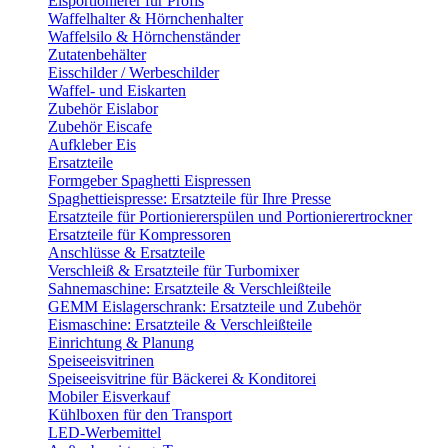
Eisportionierer für Profis
Waffelhalter & Hörnchenhalter
Waffelsilo & Hörnchenständer
Zutatenbehälter
Eisschilder / Werbeschilder
Waffel- und Eiskarten
Zubehör Eislabor
Zubehör Eiscafe
Aufkleber Eis
Ersatzteile
Formgeber Spaghetti Eispressen
Spaghettieispresse: Ersatzteile für Ihre Presse
Ersatzteile für Portioniererspülen und Portionierertrockner
Ersatzteile für Kompressoren
Anschlüsse & Ersatzteile
Verschleiß & Ersatzteile für Turbomixer
Sahnemaschine: Ersatzteile & Verschleißteile
GEMM Eislagerschrank: Ersatzteile und Zubehör
Eismaschine: Ersatzteile & Verschleißteile
Einrichtung & Planung
Speiseeisvitrinen
Speiseeisvitrine für Bäckerei & Konditorei
Mobiler Eisverkauf
Kühlboxen für den Transport
LED-Werbemittel