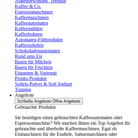
Außenbewirtung, Terrasse
Kaffee & Co.
Espressomaschinen
Kaffeemaschinen
Kaffeeautomaten
Kaffeemühlen
Kaffeebohnen
Automaten-Füllprodukte
Kaffeezubehör
Schokoladenautomaten
Rund ums Eis
Basen für Milcheis
Basen für Fruchteis
Eispasten & Variegati
Pronto-Produkte
Softeis-Pulver & Soft Joghurt
Topping
Angebote
Schließe Angebote
Öffne Angebote
Gebrauchte Produkte
Sie benötigen einen gebrauchten Kaffeeautomaten oder
Espressomaschine? Wir machen Ihnen ein Top Angebot für
gebrauchte und überholte Kaffeemaschinen. Egal ob
Eismaschinen für die Eisdiele, Sahnemaschinen oder