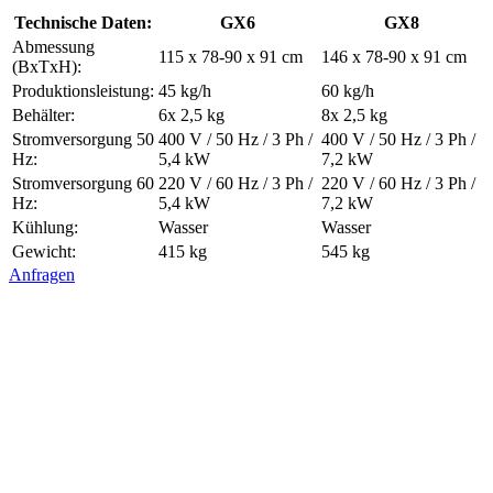
Technische Daten:
GX6
GX8
Abmessung
115 x 78-90 x 91 cm
146 x 78-90 x 91 cm
(BxTxH):
Produktionsleistung:
45 kg/h
60 kg/h
Behälter:
6x 2,5 kg
8x 2,5 kg
Stromversorgung 50
400 V / 50 Hz / 3 Ph /
400 V / 50 Hz / 3 Ph /
Hz:
5,4 kW
7,2 kW
Stromversorgung 60
220 V / 60 Hz / 3 Ph /
220 V / 60 Hz / 3 Ph /
Hz:
5,4 kW
7,2 kW
Kühlung:
Wasser
Wasser
Gewicht:
415 kg
545 kg
Anfragen