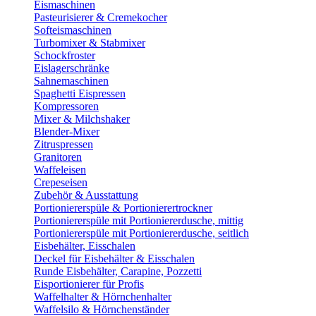
Eismaschinen
Pasteurisierer & Cremekocher
Softeismaschinen
Turbomixer & Stabmixer
Schockfroster
Eislagerschränke
Sahnemaschinen
Spaghetti Eispressen
Kompressoren
Mixer & Milchshaker
Blender-Mixer
Zitruspressen
Granitoren
Waffeleisen
Crepeseisen
Zubehör & Ausstattung
Portioniererspüle & Portionierertrockner
Portioniererspüle mit Portioniererdusche, mittig
Portioniererspüle mit Portioniererdusche, seitlich
Eisbehälter, Eisschalen
Deckel für Eisbehälter & Eisschalen
Runde Eisbehälter, Carapine, Pozzetti
Eisportionierer für Profis
Waffelhalter & Hörnchenhalter
Waffelsilo & Hörnchenständer