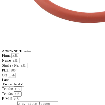
Artikel-Nr. 91524-2
Firma
Name
Straße / Nr.
PLZ
Ort
Land
Telefon
Telefax
E-Mail