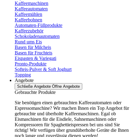
Kaffeemaschinen
Kaffeeautomaten
Kaffeemühlen
Kaffeebohnen
Automaten-Füllprodukte
Kaffeezubehör
Schokoladenautomaten
Rund ums Eis
Basen für Milcheis
Basen für Fruchteis
Eispasten & Variegati
Pronto-Produkte
Softeis-Pulver & Soft Joghurt
Topping
Angebote
Schließe Angebote
Öffne Angebote
Gebrauchte Produkte
Sie benötigen einen gebrauchten Kaffeeautomaten oder
Espressomaschine? Wir machen Ihnen ein Top Angebot für
gebrauchte und überholte Kaffeemaschinen. Egal ob
Eismaschinen für die Eisdiele, Sahnemaschinen oder
Kompressoren für Spaghettieispressen bei uns sind Sie
richtig! Wir verfügen über grundüberholte Geräte die Ihnen
noch lange und zuverlässig dienen werden!