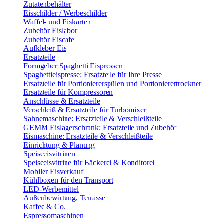
Zutatenbehälter
Eisschilder / Werbeschilder
Waffel- und Eiskarten
Zubehör Eislabor
Zubehör Eiscafe
Aufkleber Eis
Ersatzteile
Formgeber Spaghetti Eispressen
Spaghettieispresse: Ersatzteile für Ihre Presse
Ersatzteile für Portioniererspülen und Portionierertrockner
Ersatzteile für Kompressoren
Anschlüsse & Ersatzteile
Verschleiß & Ersatzteile für Turbomixer
Sahnemaschine: Ersatzteile & Verschleißteile
GEMM Eislagerschrank: Ersatzteile und Zubehör
Eismaschine: Ersatzteile & Verschleißteile
Einrichtung & Planung
Speiseeisvitrinen
Speiseeisvitrine für Bäckerei & Konditorei
Mobiler Eisverkauf
Kühlboxen für den Transport
LED-Werbemittel
Außenbewirtung, Terrasse
Kaffee & Co.
Espressomaschinen