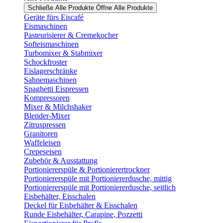
Schließe Alle Produkte
Öffne Alle Produkte
Geräte fürs Eiscafé
Eismaschinen
Pasteurisierer & Cremekocher
Softeismaschinen
Turbomixer & Stabmixer
Schockfroster
Eislagerschränke
Sahnemaschinen
Spaghetti Eispressen
Kompressoren
Mixer & Milchshaker
Blender-Mixer
Zitruspressen
Granitoren
Waffeleisen
Crepeseisen
Zubehör & Ausstattung
Portioniererspüle & Portionierertrockner
Portioniererspüle mit Portioniererdusche, mittig
Portioniererspüle mit Portioniererdusche, seitlich
Eisbehälter, Eisschalen
Deckel für Eisbehälter & Eisschalen
Runde Eisbehälter, Carapine, Pozzetti