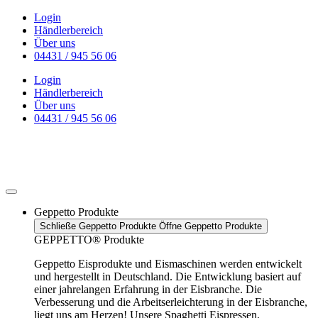
Zum
Login
Inhalt
Händlerbereich
wechseln
Über uns
04431 / 945 56 06
Login
Händlerbereich
Über uns
04431 / 945 56 06
Geppetto Produkte
Schließe Geppetto Produkte
Öffne Geppetto Produkte
GEPPETTO® Produkte
Geppetto Eisprodukte und Eismaschinen werden entwickelt
und hergestellt in Deutschland. Die Entwicklung basiert auf
einer jahrelangen Erfahrung in der Eisbranche. Die
Verbesserung und die Arbeitserleichterung in der Eisbranche,
liegt uns am Herzen! Unsere Spaghetti Eispressen,