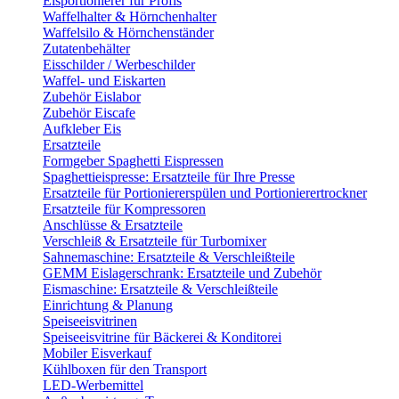
Eisportionierer für Profis
Waffelhalter & Hörnchenhalter
Waffelsilo & Hörnchenständer
Zutatenbehälter
Eisschilder / Werbeschilder
Waffel- und Eiskarten
Zubehör Eislabor
Zubehör Eiscafe
Aufkleber Eis
Ersatzteile
Formgeber Spaghetti Eispressen
Spaghettieispresse: Ersatzteile für Ihre Presse
Ersatzteile für Portioniererspülen und Portionierertrockner
Ersatzteile für Kompressoren
Anschlüsse & Ersatzteile
Verschleiß & Ersatzteile für Turbomixer
Sahnemaschine: Ersatzteile & Verschleißteile
GEMM Eislagerschrank: Ersatzteile und Zubehör
Eismaschine: Ersatzteile & Verschleißteile
Einrichtung & Planung
Speiseeisvitrinen
Speiseeisvitrine für Bäckerei & Konditorei
Mobiler Eisverkauf
Kühlboxen für den Transport
LED-Werbemittel