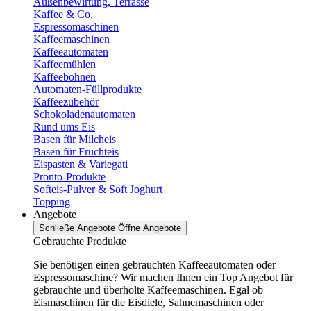
Außenbewirtung, Terrasse
Kaffee & Co.
Espressomaschinen
Kaffeemaschinen
Kaffeeautomaten
Kaffeemühlen
Kaffeebohnen
Automaten-Füllprodukte
Kaffeezubehör
Schokoladenautomaten
Rund ums Eis
Basen für Milcheis
Basen für Fruchteis
Eispasten & Variegati
Pronto-Produkte
Softeis-Pulver & Soft Joghurt
Topping
Angebote
Schließe Angebote
Öffne Angebote
Gebrauchte Produkte
Sie benötigen einen gebrauchten Kaffeeautomaten oder
Espressomaschine? Wir machen Ihnen ein Top Angebot für
gebrauchte und überholte Kaffeemaschinen. Egal ob
Eismaschinen für die Eisdiele, Sahnemaschinen oder