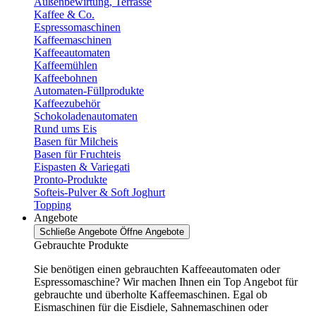
Außenbewirtung, Terrasse
Kaffee & Co.
Espressomaschinen
Kaffeemaschinen
Kaffeeautomaten
Kaffeemühlen
Kaffeebohnen
Automaten-Füllprodukte
Kaffeezubehör
Schokoladenautomaten
Rund ums Eis
Basen für Milcheis
Basen für Fruchteis
Eispasten & Variegati
Pronto-Produkte
Softeis-Pulver & Soft Joghurt
Topping
Angebote
Schließe Angebote
Öffne Angebote
Gebrauchte Produkte
Sie benötigen einen gebrauchten Kaffeeautomaten oder
Espressomaschine? Wir machen Ihnen ein Top Angebot für
gebrauchte und überholte Kaffeemaschinen. Egal ob
Eismaschinen für die Eisdiele, Sahnemaschinen oder