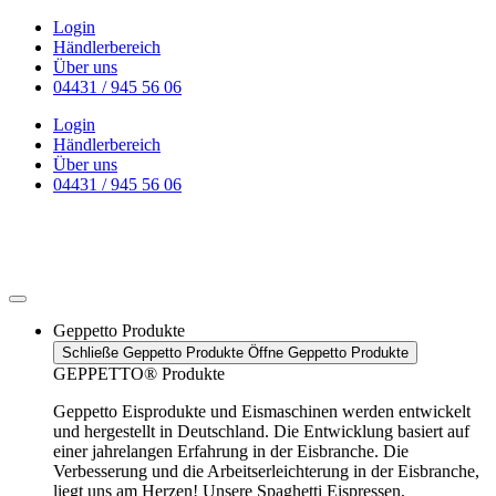
Zum
Login
Inhalt
Händlerbereich
wechseln
Über uns
04431 / 945 56 06
Login
Händlerbereich
Über uns
04431 / 945 56 06
Geppetto Produkte
Schließe Geppetto Produkte
Öffne Geppetto Produkte
GEPPETTO® Produkte
Geppetto Eisprodukte und Eismaschinen werden entwickelt
und hergestellt in Deutschland. Die Entwicklung basiert auf
einer jahrelangen Erfahrung in der Eisbranche. Die
Verbesserung und die Arbeitserleichterung in der Eisbranche,
liegt uns am Herzen! Unsere Spaghetti Eispressen,