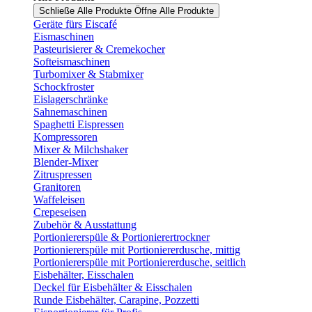
Schließe Alle Produkte
Öffne Alle Produkte
Geräte fürs Eiscafé
Eismaschinen
Pasteurisierer & Cremekocher
Softeismaschinen
Turbomixer & Stabmixer
Schockfroster
Eislagerschränke
Sahnemaschinen
Spaghetti Eispressen
Kompressoren
Mixer & Milchshaker
Blender-Mixer
Zitruspressen
Granitoren
Waffeleisen
Crepeseisen
Zubehör & Ausstattung
Portioniererspüle & Portionierertrockner
Portioniererspüle mit Portioniererdusche, mittig
Portioniererspüle mit Portioniererdusche, seitlich
Eisbehälter, Eisschalen
Deckel für Eisbehälter & Eisschalen
Runde Eisbehälter, Carapine, Pozzetti