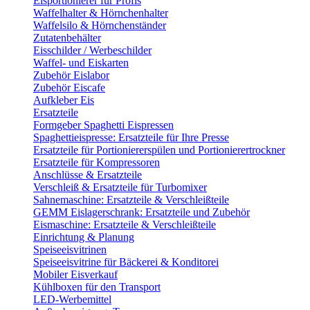
Eisportionierer für Profis
Waffelhalter & Hörnchenhalter
Waffelsilo & Hörnchenständer
Zutatenbehälter
Eisschilder / Werbeschilder
Waffel- und Eiskarten
Zubehör Eislabor
Zubehör Eiscafe
Aufkleber Eis
Ersatzteile
Formgeber Spaghetti Eispressen
Spaghettieispresse: Ersatzteile für Ihre Presse
Ersatzteile für Portioniererspülen und Portionierertrockner
Ersatzteile für Kompressoren
Anschlüsse & Ersatzteile
Verschleiß & Ersatzteile für Turbomixer
Sahnemaschine: Ersatzteile & Verschleißteile
GEMM Eislagerschrank: Ersatzteile und Zubehör
Eismaschine: Ersatzteile & Verschleißteile
Einrichtung & Planung
Speiseeisvitrinen
Speiseeisvitrine für Bäckerei & Konditorei
Mobiler Eisverkauf
Kühlboxen für den Transport
LED-Werbemittel