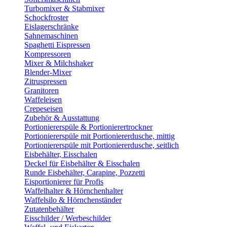
Turbomixer & Stabmixer
Schockfroster
Eislagerschränke
Sahnemaschinen
Spaghetti Eispressen
Kompressoren
Mixer & Milchshaker
Blender-Mixer
Zitruspressen
Granitoren
Waffeleisen
Crepeseisen
Zubehör & Ausstattung
Portioniererspüle & Portionierertrockner
Portioniererspüle mit Portioniererdusche, mittig
Portioniererspüle mit Portioniererdusche, seitlich
Eisbehälter, Eisschalen
Deckel für Eisbehälter & Eisschalen
Runde Eisbehälter, Carapine, Pozzetti
Eisportionierer für Profis
Waffelhalter & Hörnchenhalter
Waffelsilo & Hörnchenständer
Zutatenbehälter
Eisschilder / Werbeschilder