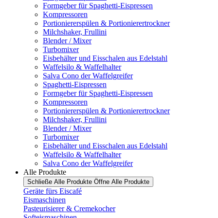
Formgeber für Spaghetti-Eispressen
Kompressoren
Portioniererspülen & Portionierertrockner
Milchshaker, Frullini
Blender / Mixer
Turbomixer
Eisbehälter und Eisschalen aus Edelstahl
Waffelsilo & Waffelhalter
Salva Cono der Waffelgreifer
Spaghetti-Eispressen
Formgeber für Spaghetti-Eispressen
Kompressoren
Portioniererspülen & Portionierertrockner
Milchshaker, Frullini
Blender / Mixer
Turbomixer
Eisbehälter und Eisschalen aus Edelstahl
Waffelsilo & Waffelhalter
Salva Cono der Waffelgreifer
Alle Produkte
Schließe Alle Produkte
Öffne Alle Produkte
Geräte fürs Eiscafé
Eismaschinen
Pasteurisierer & Cremekocher
Softeismaschinen