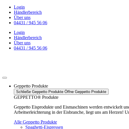
Zum
Login
Inhalt
Händlerbereich
wechseln
Über uns
04431 / 945 56 06
Login
Händlerbereich
Über uns
04431 / 945 56 06
Geppetto Produkte
Schließe Geppetto Produkte
Öffne Geppetto Produkte
GEPPETTO® Produkte
Geppetto Eisprodukte und Eismaschinen werden entwickelt und h
Arbeitserleichterung in der Eisbranche, liegt uns am Herzen! U
Alle Geppetto Produkte
Spaghetti-Eispressen