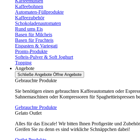
Kaffeemühlen
Kaffeebohnen
Automaten-Füllprodukte
Kaffeezubehör
Schokoladenautomaten
Rund ums Eis
Basen für Milcheis
Basen für Fruchteis
Eispasten & Variegati
Pronto-Produkte
Softeis-Pulver & Soft Joghurt
Topping
Angebote
Schließe Angebote
Öffne Angebote
Gebrauchte Produkte
Sie benötigen einen gebrauchten Kaffeeautomaten oder Espres
Sahnemaschinen oder Kompressoren für Spaghettieispressen bei 
Gebrauchte Produkte
Gelato Outlet
Alles für das Eiscafe! Wir bitten Ihnen Profigeräte und Zubehö
Greifen Sie zu denn es sind wirkliche Schnäppchen dabei!
Outlet Produkte