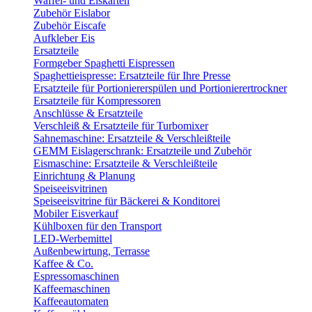
Waffel- und Eiskarten
Zubehör Eislabor
Zubehör Eiscafe
Aufkleber Eis
Ersatzteile
Formgeber Spaghetti Eispressen
Spaghettieispresse: Ersatzteile für Ihre Presse
Ersatzteile für Portioniererspülen und Portionierertrockner
Ersatzteile für Kompressoren
Anschlüsse & Ersatzteile
Verschleiß & Ersatzteile für Turbomixer
Sahnemaschine: Ersatzteile & Verschleißteile
GEMM Eislagerschrank: Ersatzteile und Zubehör
Eismaschine: Ersatzteile & Verschleißteile
Einrichtung & Planung
Speiseeisvitrinen
Speiseeisvitrine für Bäckerei & Konditorei
Mobiler Eisverkauf
Kühlboxen für den Transport
LED-Werbemittel
Außenbewirtung, Terrasse
Kaffee & Co.
Espressomaschinen
Kaffeemaschinen
Kaffeeautomaten