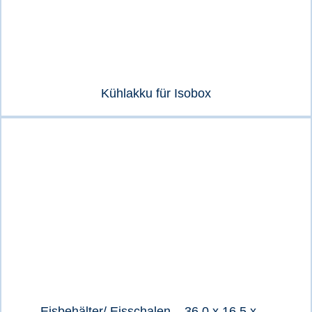
Kühlakku für Isobox
Eisbehälter/ Eisschalen – 36,0 x 16,5 x …