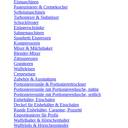
Eismaschinen
Pasteurisierer & Cremekocher
Softeismaschinen
Turbomixer & Stabmixer
Schockfroster
Eislagerschränke
Sahnemaschinen
Spaghetti Eispressen
Kompressoren
Mixer & Milchshaker
Blender-Mixer
Zitruspressen
Granitoren
Waffeleisen
Crepeseisen
Zubehör & Ausstattung
Portioniererspüle & Portionierertrockner
Portioniererspüle mit Portioniererdusche, mittig
Portioniererspüle mit Portioniererdusche, seitlich
Eisbehälter, Eisschalen
Deckel für Eisbehälter & Eisschalen
Runde Eisbehälter, Carapine, Pozzetti
Eisportionierer für Profis
Waffelhalter & Hörnchenhalter
Waffelsilo & Hörnchenständer