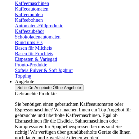
Kaffeemaschinen
Kaffeeautomaten
Kaffeemühlen
Kaffeebohnen
Automaten-Füllprodukte
Kaffeezubehör
Schokoladenautomaten
Rund ums Eis
Basen für Milcheis
Basen für Fruchteis
Eispasten & Variegati
Pronto-Produkte
Softeis-Pulver & Soft Joghurt
Topping
Angebote
Schließe Angebote
Öffne Angebote
Gebrauchte Produkte
Sie benötigen einen gebrauchten Kaffeeautomaten oder
Espressomaschine? Wir machen Ihnen ein Top Angebot für
gebrauchte und überholte Kaffeemaschinen. Egal ob
Eismaschinen für die Eisdiele, Sahnemaschinen oder
Kompressoren für Spaghettieispressen bei uns sind Sie
richtig! Wir verfügen über grundüberholte Geräte die Ihnen
noch lange und zuverlässig dienen werden!