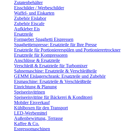
Zutatenbehälter
Eisschilder / Werbeschilder
Waffel- und Eiskarten
Zubehör Eislabor
Zubehör Eiscafe
Aufkleber Eis
Ersatzteile
Formgeber Spaghetti Eispressen
Spaghettieispresse: Ersatzteile für Ihre Presse
Ersatzteile für Portioniererspülen und Portionierertrockner
Ersatzteile für Kompressoren
Anschlüsse & Ersatzteile
Verschleiß & Ersatzteile für Turbomixer
Sahnemaschine: Ersatzteile & Verschleißteile
GEMM Eislagerschrank: Ersatzteile und Zubehör
Eismaschine: Ersatzteile & Verschleißteile
Einrichtung & Planung
Speiseeisvitrinen
Speiseeisvitrine für Bäckerei & Konditorei
Mobiler Eisverkauf
Kühlboxen für den Transport
LED-Werbemittel
Außenbewirtung, Terrasse
Kaffee & Co.
Espressomaschinen