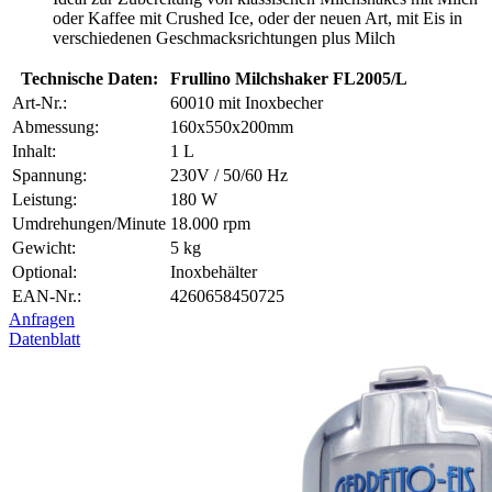
oder Kaffee mit Crushed Ice, oder der neuen Art, mit Eis in
verschiedenen Geschmacksrichtungen plus Milch
Technische Daten:
Frullino Milchshaker FL2005/L
Art-Nr.:
60010 mit Inoxbecher
Abmessung:
160x550x200mm
Inhalt:
1 L
Spannung:
230V / 50/60 Hz
Leistung:
180 W
Umdrehungen/Minute
18.000 rpm
Gewicht:
5 kg
Optional:
Inoxbehälter
EAN-Nr.:
4260658450725
Anfragen
Datenblatt