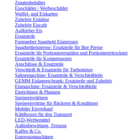
Zutatenbehälter
Eisschilder / Werbeschilder
Waffel- und Eiskarten
Zubehör Eislabor
Zubehör Eiscafe
Aufkleber Eis
Ersatzteile
Formgeber Spaghetti Eispressen
Spaghettieispresse: Ersatzteile für Ihre Presse
Ersatzteile für Portioniererspülen und Portionierertrockner
Ersatzteile für Kompressoren
Anschlüsse & Ersatzteile
Verschleiß & Ersatzteile für Turbomixer
Sahnemaschine: Ersatzteile & Verschleißteile
GEMM Eislagerschrank: Ersatzteile und Zubehör
Eismaschine: Ersatzteile & Verschleißteile
Einrichtung & Planung
Speiseeisvitrinen
Speiseeisvitrine für Bäckerei & Konditorei
Mobiler Eisverkauf
Kühlboxen für den Transport
LED-Werbemittel
Außenbewirtung, Terrasse
Kaffee & Co.
Espressomaschinen