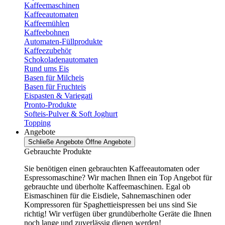
Kaffeemaschinen
Kaffeeautomaten
Kaffeemühlen
Kaffeebohnen
Automaten-Füllprodukte
Kaffeezubehör
Schokoladenautomaten
Rund ums Eis
Basen für Milcheis
Basen für Fruchteis
Eispasten & Variegati
Pronto-Produkte
Softeis-Pulver & Soft Joghurt
Topping
Angebote
Schließe Angebote
Öffne Angebote
Gebrauchte Produkte
Sie benötigen einen gebrauchten Kaffeeautomaten oder
Espressomaschine? Wir machen Ihnen ein Top Angebot für
gebrauchte und überholte Kaffeemaschinen. Egal ob
Eismaschinen für die Eisdiele, Sahnemaschinen oder
Kompressoren für Spaghettieispressen bei uns sind Sie
richtig! Wir verfügen über grundüberholte Geräte die Ihnen
noch lange und zuverlässig dienen werden!