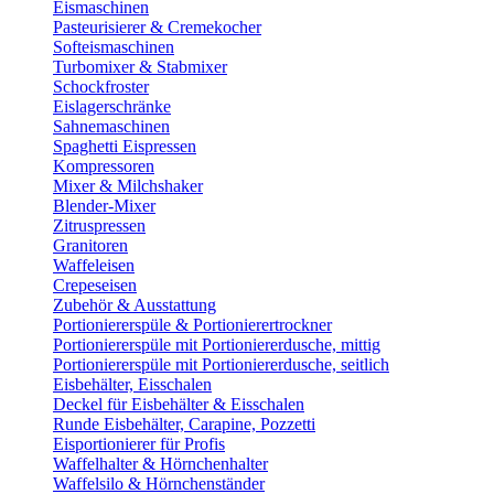
Eismaschinen
Pasteurisierer & Cremekocher
Softeismaschinen
Turbomixer & Stabmixer
Schockfroster
Eislagerschränke
Sahnemaschinen
Spaghetti Eispressen
Kompressoren
Mixer & Milchshaker
Blender-Mixer
Zitruspressen
Granitoren
Waffeleisen
Crepeseisen
Zubehör & Ausstattung
Portioniererspüle & Portionierertrockner
Portioniererspüle mit Portioniererdusche, mittig
Portioniererspüle mit Portioniererdusche, seitlich
Eisbehälter, Eisschalen
Deckel für Eisbehälter & Eisschalen
Runde Eisbehälter, Carapine, Pozzetti
Eisportionierer für Profis
Waffelhalter & Hörnchenhalter
Waffelsilo & Hörnchenständer