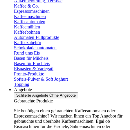
Außenbewirtung, Terrasse
Kaffee & Co.
Espressomaschinen
Kaffeemaschinen
Kaffeeautomaten
Kaffeemühlen
Kaffeebohnen
Automaten-Füllprodukte
Kaffeezubehör
Schokoladenautomaten
Rund ums Eis
Basen für Milcheis
Basen für Fruchteis
Eispasten & Variegati
Pronto-Produkte
Softeis-Pulver & Soft Joghurt
Topping
Angebote
Schließe Angebote
Öffne Angebote
Gebrauchte Produkte
Sie benötigen einen gebrauchten Kaffeeautomaten oder
Espressomaschine? Wir machen Ihnen ein Top Angebot für
gebrauchte und überholte Kaffeemaschinen. Egal ob
Eismaschinen für die Eisdiele, Sahnemaschinen oder