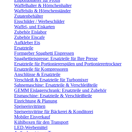
Eisportionierer für Profis
Waffelhalter & Hörnchenhalter
Waffelsilo & Hörnchenständer
Zutatenbehälter
Eisschilder / Werbeschilder
Waffel- und Eiskarten
Zubehör Eislabor
Zubehör Eiscafe
Aufkleber Eis
Ersatzteile
Formgeber Spaghetti Eispressen
Spaghettieispresse: Ersatzteile für Ihre Presse
Ersatzteile für Portioniererspülen und Portionierertrockner
Ersatzteile für Kompressoren
Anschlüsse & Ersatzteile
Verschleiß & Ersatzteile für Turbomixer
Sahnemaschine: Ersatzteile & Verschleißteile
GEMM Eislagerschrank: Ersatzteile und Zubehör
Eismaschine: Ersatzteile & Verschleißteile
Einrichtung & Planung
Speiseeisvitrinen
Speiseeisvitrine für Bäckerei & Konditorei
Mobiler Eisverkauf
Kühlboxen für den Transport
LED-Werbemittel