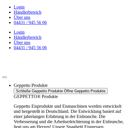
Zum
Login
Inhalt
Händlerbereich
wechseln
Über uns
04431 / 945 56 06
Login
Händlerbereich
Über uns
04431 / 945 56 06
Geppetto Produkte
Schließe Geppetto Produkte
Öffne Geppetto Produkte
GEPPETTO® Produkte
Geppetto Eisprodukte und Eismaschinen werden entwickelt
und hergestellt in Deutschland. Die Entwicklung basiert auf
einer jahrelangen Erfahrung in der Eisbranche. Die
Verbesserung und die Arbeitserleichterung in der Eisbranche,
liegt uns am Herzen! Unsere Spaghetti Eispressen,