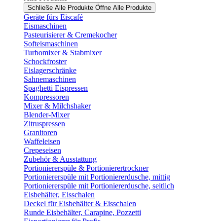
Schließe Alle Produkte
Öffne Alle Produkte
Geräte fürs Eiscafé
Eismaschinen
Pasteurisierer & Cremekocher
Softeismaschinen
Turbomixer & Stabmixer
Schockfroster
Eislagerschränke
Sahnemaschinen
Spaghetti Eispressen
Kompressoren
Mixer & Milchshaker
Blender-Mixer
Zitruspressen
Granitoren
Waffeleisen
Crepeseisen
Zubehör & Ausstattung
Portioniererspüle & Portionierertrockner
Portioniererspüle mit Portioniererdusche, mittig
Portioniererspüle mit Portioniererdusche, seitlich
Eisbehälter, Eisschalen
Deckel für Eisbehälter & Eisschalen
Runde Eisbehälter, Carapine, Pozzetti