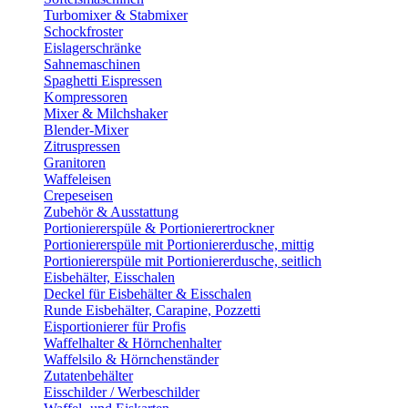
Turbomixer & Stabmixer
Schockfroster
Eislagerschränke
Sahnemaschinen
Spaghetti Eispressen
Kompressoren
Mixer & Milchshaker
Blender-Mixer
Zitruspressen
Granitoren
Waffeleisen
Crepeseisen
Zubehör & Ausstattung
Portioniererspüle & Portionierertrockner
Portioniererspüle mit Portioniererdusche, mittig
Portioniererspüle mit Portioniererdusche, seitlich
Eisbehälter, Eisschalen
Deckel für Eisbehälter & Eisschalen
Runde Eisbehälter, Carapine, Pozzetti
Eisportionierer für Profis
Waffelhalter & Hörnchenhalter
Waffelsilo & Hörnchenständer
Zutatenbehälter
Eisschilder / Werbeschilder