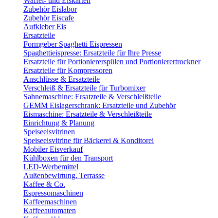
Waffel- und Eiskarten
Zubehör Eislabor
Zubehör Eiscafe
Aufkleber Eis
Ersatzteile
Formgeber Spaghetti Eispressen
Spaghettieispresse: Ersatzteile für Ihre Presse
Ersatzteile für Portioniererspülen und Portionierertrockner
Ersatzteile für Kompressoren
Anschlüsse & Ersatzteile
Verschleiß & Ersatzteile für Turbomixer
Sahnemaschine: Ersatzteile & Verschleißteile
GEMM Eislagerschrank: Ersatzteile und Zubehör
Eismaschine: Ersatzteile & Verschleißteile
Einrichtung & Planung
Speiseeisvitrinen
Speiseeisvitrine für Bäckerei & Konditorei
Mobiler Eisverkauf
Kühlboxen für den Transport
LED-Werbemittel
Außenbewirtung, Terrasse
Kaffee & Co.
Espressomaschinen
Kaffeemaschinen
Kaffeeautomaten