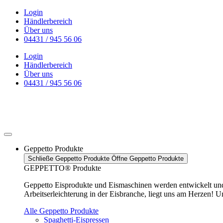
Zum
Login
Inhalt
Händlerbereich
wechseln
Über uns
04431 / 945 56 06
Login
Händlerbereich
Über uns
04431 / 945 56 06
Geppetto Produkte
Schließe Geppetto Produkte
Öffne Geppetto Produkte
GEPPETTO® Produkte
Geppetto Eisprodukte und Eismaschinen werden entwickelt und h
Arbeitserleichterung in der Eisbranche, liegt uns am Herzen! U
Alle Geppetto Produkte
Spaghetti-Eispressen