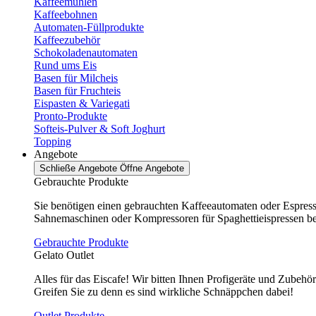
Kaffeemühlen
Kaffeebohnen
Automaten-Füllprodukte
Kaffeezubehör
Schokoladenautomaten
Rund ums Eis
Basen für Milcheis
Basen für Fruchteis
Eispasten & Variegati
Pronto-Produkte
Softeis-Pulver & Soft Joghurt
Topping
Angebote
Schließe Angebote
Öffne Angebote
Gebrauchte Produkte
Sie benötigen einen gebrauchten Kaffeeautomaten oder Espres
Sahnemaschinen oder Kompressoren für Spaghettieispressen bei 
Gebrauchte Produkte
Gelato Outlet
Alles für das Eiscafe! Wir bitten Ihnen Profigeräte und Zubehö
Greifen Sie zu denn es sind wirkliche Schnäppchen dabei!
Outlet Produkte