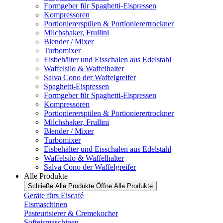
Formgeber für Spaghetti-Eispressen
Kompressoren
Portioniererspülen & Portionierertrockner
Milchshaker, Frullini
Blender / Mixer
Turbomixer
Eisbehälter und Eisschalen aus Edelstahl
Waffelsilo & Waffelhalter
Salva Cono der Waffelgreifer
Spaghetti-Eispressen
Formgeber für Spaghetti-Eispressen
Kompressoren
Portioniererspülen & Portionierertrockner
Milchshaker, Frullini
Blender / Mixer
Turbomixer
Eisbehälter und Eisschalen aus Edelstahl
Waffelsilo & Waffelhalter
Salva Cono der Waffelgreifer
Alle Produkte
Schließe Alle Produkte
Öffne Alle Produkte
Geräte fürs Eiscafé
Eismaschinen
Pasteurisierer & Cremekocher
Softeismaschinen