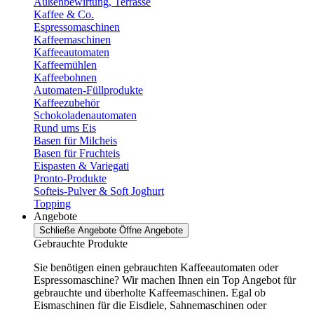
Außenbewirtung, Terrasse
Kaffee & Co.
Espressomaschinen
Kaffeemaschinen
Kaffeeautomaten
Kaffeemühlen
Kaffeebohnen
Automaten-Füllprodukte
Kaffeezubehör
Schokoladenautomaten
Rund ums Eis
Basen für Milcheis
Basen für Fruchteis
Eispasten & Variegati
Pronto-Produkte
Softeis-Pulver & Soft Joghurt
Topping
Angebote
Schließe Angebote
Öffne Angebote
Gebrauchte Produkte
Sie benötigen einen gebrauchten Kaffeeautomaten oder
Espressomaschine? Wir machen Ihnen ein Top Angebot für
gebrauchte und überholte Kaffeemaschinen. Egal ob
Eismaschinen für die Eisdiele, Sahnemaschinen oder