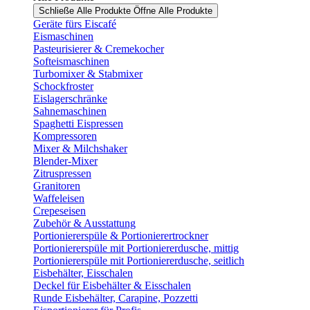
Schließe Alle Produkte
Öffne Alle Produkte
Geräte fürs Eiscafé
Eismaschinen
Pasteurisierer & Cremekocher
Softeismaschinen
Turbomixer & Stabmixer
Schockfroster
Eislagerschränke
Sahnemaschinen
Spaghetti Eispressen
Kompressoren
Mixer & Milchshaker
Blender-Mixer
Zitruspressen
Granitoren
Waffeleisen
Crepeseisen
Zubehör & Ausstattung
Portioniererspüle & Portionierertrockner
Portioniererspüle mit Portioniererdusche, mittig
Portioniererspüle mit Portioniererdusche, seitlich
Eisbehälter, Eisschalen
Deckel für Eisbehälter & Eisschalen
Runde Eisbehälter, Carapine, Pozzetti