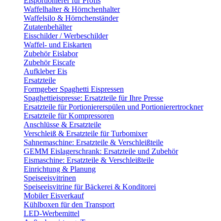
Eisportionierer für Profis
Waffelhalter & Hörnchenhalter
Waffelsilo & Hörnchenständer
Zutatenbehälter
Eisschilder / Werbeschilder
Waffel- und Eiskarten
Zubehör Eislabor
Zubehör Eiscafe
Aufkleber Eis
Ersatzteile
Formgeber Spaghetti Eispressen
Spaghettieispresse: Ersatzteile für Ihre Presse
Ersatzteile für Portioniererspülen und Portionierertrockner
Ersatzteile für Kompressoren
Anschlüsse & Ersatzteile
Verschleiß & Ersatzteile für Turbomixer
Sahnemaschine: Ersatzteile & Verschleißteile
GEMM Eislagerschrank: Ersatzteile und Zubehör
Eismaschine: Ersatzteile & Verschleißteile
Einrichtung & Planung
Speiseeisvitrinen
Speiseeisvitrine für Bäckerei & Konditorei
Mobiler Eisverkauf
Kühlboxen für den Transport
LED-Werbemittel