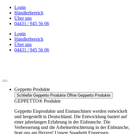
Zum
Login
Inhalt
Händlerbereich
wechseln
Über uns
04431 / 945 56 06
Login
Händlerbereich
Über uns
04431 / 945 56 06
Geppetto Produkte
Schließe Geppetto Produkte
Öffne Geppetto Produkte
GEPPETTO® Produkte
Geppetto Eisprodukte und Eismaschinen werden entwickelt
und hergestellt in Deutschland. Die Entwicklung basiert auf
einer jahrelangen Erfahrung in der Eisbranche. Die
Verbesserung und die Arbeitserleichterung in der Eisbranche,
liegt uns am Herzen! Unsere Spaghetti Eispressen,