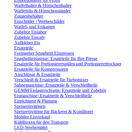
Eisportionierer für Profis
Waffelhalter & Hörnchenhalter
Waffelsilo & Hörnchenständer
Zutatenbehälter
Eisschilder / Werbeschilder
Waffel- und Eiskarten
Zubehör Eislabor
Zubehör Eiscafe
Aufkleber Eis
Ersatzteile
Formgeber Spaghetti Eispressen
Spaghettieispresse: Ersatzteile für Ihre Presse
Ersatzteile für Portioniererspülen und Portionierertrockner
Ersatzteile für Kompressoren
Anschlüsse & Ersatzteile
Verschleiß & Ersatzteile für Turbomixer
Sahnemaschine: Ersatzteile & Verschleißteile
GEMM Eislagerschrank: Ersatzteile und Zubehör
Eismaschine: Ersatzteile & Verschleißteile
Einrichtung & Planung
Speiseeisvitrinen
Speiseeisvitrine für Bäckerei & Konditorei
Mobiler Eisverkauf
Kühlboxen für den Transport
LED-Werbemittel