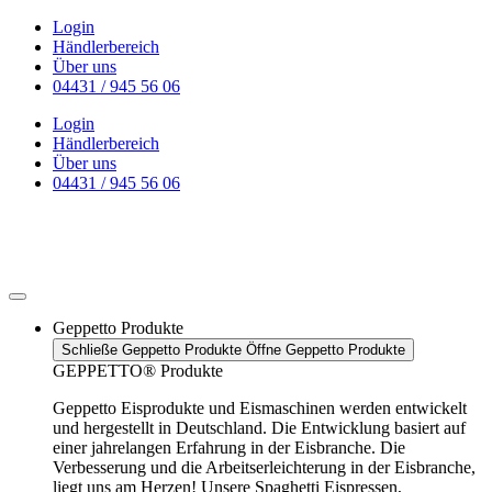
Zum
Login
Inhalt
Händlerbereich
wechseln
Über uns
04431 / 945 56 06
Login
Händlerbereich
Über uns
04431 / 945 56 06
Geppetto Produkte
Schließe Geppetto Produkte
Öffne Geppetto Produkte
GEPPETTO® Produkte
Geppetto Eisprodukte und Eismaschinen werden entwickelt
und hergestellt in Deutschland. Die Entwicklung basiert auf
einer jahrelangen Erfahrung in der Eisbranche. Die
Verbesserung und die Arbeitserleichterung in der Eisbranche,
liegt uns am Herzen! Unsere Spaghetti Eispressen,