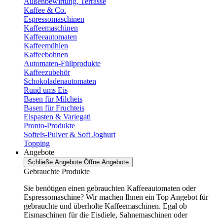
Außenbewirtung, Terrasse
Kaffee & Co.
Espressomaschinen
Kaffeemaschinen
Kaffeeautomaten
Kaffeemühlen
Kaffeebohnen
Automaten-Füllprodukte
Kaffeezubehör
Schokoladenautomaten
Rund ums Eis
Basen für Milcheis
Basen für Fruchteis
Eispasten & Variegati
Pronto-Produkte
Softeis-Pulver & Soft Joghurt
Topping
Angebote
Schließe Angebote
Öffne Angebote
Gebrauchte Produkte
Sie benötigen einen gebrauchten Kaffeeautomaten oder
Espressomaschine? Wir machen Ihnen ein Top Angebot für
gebrauchte und überholte Kaffeemaschinen. Egal ob
Eismaschinen für die Eisdiele, Sahnemaschinen oder