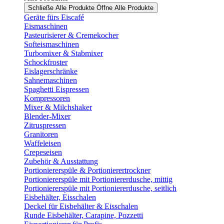
Schließe Alle Produkte
Öffne Alle Produkte
Geräte fürs Eiscafé
Eismaschinen
Pasteurisierer & Cremekocher
Softeismaschinen
Turbomixer & Stabmixer
Schockfroster
Eislagerschränke
Sahnemaschinen
Spaghetti Eispressen
Kompressoren
Mixer & Milchshaker
Blender-Mixer
Zitruspressen
Granitoren
Waffeleisen
Crepeseisen
Zubehör & Ausstattung
Portioniererspüle & Portionierertrockner
Portioniererspüle mit Portioniererdusche, mittig
Portioniererspüle mit Portioniererdusche, seitlich
Eisbehälter, Eisschalen
Deckel für Eisbehälter & Eisschalen
Runde Eisbehälter, Carapine, Pozzetti