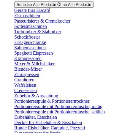
Schließe Alle Produkte
Öffne Alle Produkte
Geräte fürs Eiscafé
Eismaschinen
Pasteurisierer & Cremekocher
Softeismaschinen
Turbomixer & Stabmixer
Schockfroster
Eislagerschränke
Sahnemaschinen
Spaghetti Eispressen
Kompressoren
Mixer & Milchshaker
Blender-Mixer
Zitruspressen
Granitoren
Waffeleisen
Crepeseisen
Zubehör & Ausstattung
Portioniererspüle & Portionierertrockner
Portioniererspüle mit Portioniererdusche, mittig
Portioniererspüle mit Portioniererdusche, seitlich
Eisbehälter, Eisschalen
Deckel für Eisbehälter & Eisschalen
Runde Eisbehälter, Carapine, Pozzetti