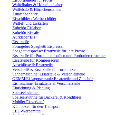
Eisportionierer für Profis
Waffelhalter & Hörnchenhalter
Waffelsilo & Hörnchenständer
Zutatenbehälter
Eisschilder / Werbeschilder
Waffel- und Eiskarten
Zubehör Eislabor
Zubehör Eiscafe
Aufkleber Eis
Ersatzteile
Formgeber Spaghetti Eispressen
Spaghettieispresse: Ersatzteile für Ihre Presse
Ersatzteile für Portioniererspülen und Portionierertrockner
Ersatzteile für Kompressoren
Anschlüsse & Ersatzteile
Verschleiß & Ersatzteile für Turbomixer
Sahnemaschine: Ersatzteile & Verschleißteile
GEMM Eislagerschrank: Ersatzteile und Zubehör
Eismaschine: Ersatzteile & Verschleißteile
Einrichtung & Planung
Speiseeisvitrinen
Speiseeisvitrine für Bäckerei & Konditorei
Mobiler Eisverkauf
Kühlboxen für den Transport
LED-Werbemittel