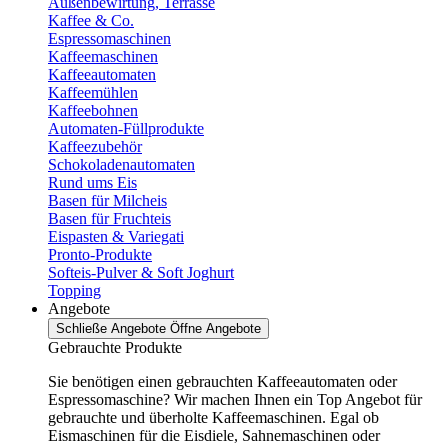
Außenbewirtung, Terrasse
Kaffee & Co.
Espressomaschinen
Kaffeemaschinen
Kaffeeautomaten
Kaffeemühlen
Kaffeebohnen
Automaten-Füllprodukte
Kaffeezubehör
Schokoladenautomaten
Rund ums Eis
Basen für Milcheis
Basen für Fruchteis
Eispasten & Variegati
Pronto-Produkte
Softeis-Pulver & Soft Joghurt
Topping
Angebote
Schließe Angebote
Öffne Angebote
Gebrauchte Produkte
Sie benötigen einen gebrauchten Kaffeeautomaten oder
Espressomaschine? Wir machen Ihnen ein Top Angebot für
gebrauchte und überholte Kaffeemaschinen. Egal ob
Eismaschinen für die Eisdiele, Sahnemaschinen oder