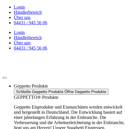
Zum
Login
Inhalt
Händlerbereich
wechseln
Über uns
04431 / 945 56 06
Login
Händlerbereich
Über uns
04431 / 945 56 06
Geppetto Produkte
Schließe Geppetto Produkte
Öffne Geppetto Produkte
GEPPETTO® Produkte
Geppetto Eisprodukte und Eismaschinen werden entwickelt
und hergestellt in Deutschland. Die Entwicklung basiert auf
einer jahrelangen Erfahrung in der Eisbranche. Die
Verbesserung und die Arbeitserleichterung in der Eisbranche,
liegt uns am Herzen! Unsere Spaghetti Eispressen,