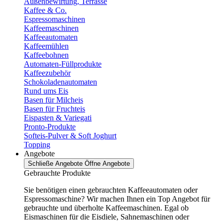
Außenbewirtung, Terrasse
Kaffee & Co.
Espressomaschinen
Kaffeemaschinen
Kaffeeautomaten
Kaffeemühlen
Kaffeebohnen
Automaten-Füllprodukte
Kaffeezubehör
Schokoladenautomaten
Rund ums Eis
Basen für Milcheis
Basen für Fruchteis
Eispasten & Variegati
Pronto-Produkte
Softeis-Pulver & Soft Joghurt
Topping
Angebote
Schließe Angebote
Öffne Angebote
Gebrauchte Produkte
Sie benötigen einen gebrauchten Kaffeeautomaten oder
Espressomaschine? Wir machen Ihnen ein Top Angebot für
gebrauchte und überholte Kaffeemaschinen. Egal ob
Eismaschinen für die Eisdiele, Sahnemaschinen oder