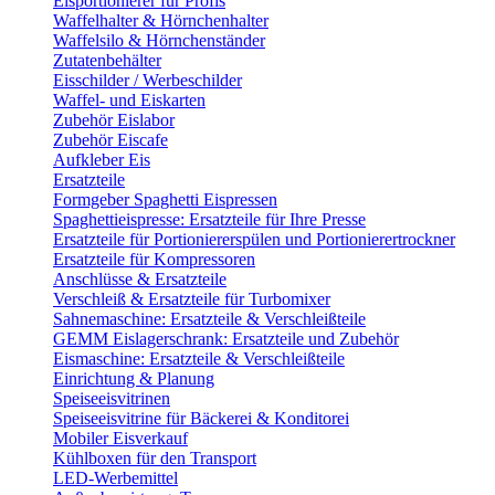
Eisportionierer für Profis
Waffelhalter & Hörnchenhalter
Waffelsilo & Hörnchenständer
Zutatenbehälter
Eisschilder / Werbeschilder
Waffel- und Eiskarten
Zubehör Eislabor
Zubehör Eiscafe
Aufkleber Eis
Ersatzteile
Formgeber Spaghetti Eispressen
Spaghettieispresse: Ersatzteile für Ihre Presse
Ersatzteile für Portioniererspülen und Portionierertrockner
Ersatzteile für Kompressoren
Anschlüsse & Ersatzteile
Verschleiß & Ersatzteile für Turbomixer
Sahnemaschine: Ersatzteile & Verschleißteile
GEMM Eislagerschrank: Ersatzteile und Zubehör
Eismaschine: Ersatzteile & Verschleißteile
Einrichtung & Planung
Speiseeisvitrinen
Speiseeisvitrine für Bäckerei & Konditorei
Mobiler Eisverkauf
Kühlboxen für den Transport
LED-Werbemittel