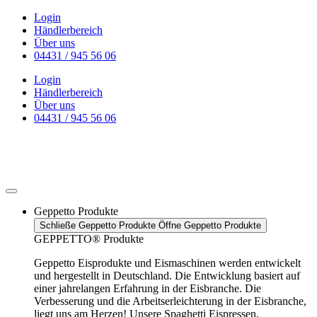
Zum
Login
Inhalt
Händlerbereich
wechseln
Über uns
04431 / 945 56 06
Login
Händlerbereich
Über uns
04431 / 945 56 06
Geppetto Produkte
Schließe Geppetto Produkte
Öffne Geppetto Produkte
GEPPETTO® Produkte
Geppetto Eisprodukte und Eismaschinen werden entwickelt
und hergestellt in Deutschland. Die Entwicklung basiert auf
einer jahrelangen Erfahrung in der Eisbranche. Die
Verbesserung und die Arbeitserleichterung in der Eisbranche,
liegt uns am Herzen! Unsere Spaghetti Eispressen,