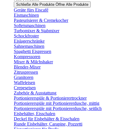
Schließe Alle Produkte
Öffne Alle Produkte
Geräte fürs Eiscafé
Eismaschinen
Pasteurisierer & Cremekocher
Softeismaschinen
Turbomixer & Stabmixer
Schockfroster
Eislagerschränke
Sahnemaschinen
Spaghetti Eispressen
Kompressoren
Mixer & Milchshaker
Blender-Mixer
Zitruspressen
Granitoren
Waffeleisen
Crepeseisen
Zubehör & Ausstattung
Portioniererspüle & Portionierertrockner
Portioniererspüle mit Portioniererdusche, mittig
Portioniererspüle mit Portioniererdusche, seitlich
Eisbehälter, Eisschalen
Deckel für Eisbehälter & Eisschalen
Runde Eisbehälter, Carapine, Pozzetti