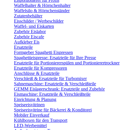
Eisportionierer für Profis
Waffelhalter & Hörnchenhalter
Waffelsilo & Hörnchenständer
Zutatenbehälter
Eisschilder / Werbeschilder
Waffel- und Eiskarten
Zubehör Eislabor
Zubehör Eiscafe
Aufkleber Eis
Ersatzteile
Formgeber Spaghetti Eispressen
Spaghettieispresse: Ersatzteile für Ihre Presse
Ersatzteile für Portioniererspülen und Portionierertrockner
Ersatzteile für Kompressoren
Anschlüsse & Ersatzteile
Verschleiß & Ersatzteile für Turbomixer
Sahnemaschine: Ersatzteile & Verschleißteile
GEMM Eislagerschrank: Ersatzteile und Zubehör
Eismaschine: Ersatzteile & Verschleißteile
Einrichtung & Planung
Speiseeisvitrinen
Speiseeisvitrine für Bäckerei & Konditorei
Mobiler Eisverkauf
Kühlboxen für den Transport
LED-Werbemittel