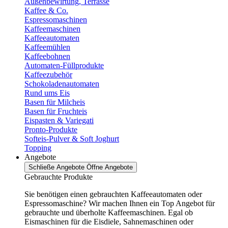
Außenbewirtung, Terrasse
Kaffee & Co.
Espressomaschinen
Kaffeemaschinen
Kaffeeautomaten
Kaffeemühlen
Kaffeebohnen
Automaten-Füllprodukte
Kaffeezubehör
Schokoladenautomaten
Rund ums Eis
Basen für Milcheis
Basen für Fruchteis
Eispasten & Variegati
Pronto-Produkte
Softeis-Pulver & Soft Joghurt
Topping
Angebote
Schließe Angebote
Öffne Angebote
Gebrauchte Produkte
Sie benötigen einen gebrauchten Kaffeeautomaten oder
Espressomaschine? Wir machen Ihnen ein Top Angebot für
gebrauchte und überholte Kaffeemaschinen. Egal ob
Eismaschinen für die Eisdiele, Sahnemaschinen oder