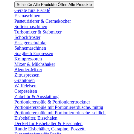
Schließe Alle Produkte
Öffne Alle Produkte
Geräte fürs Eiscafé
Eismaschinen
Pasteurisierer & Cremekocher
Softeismaschinen
Turbomixer & Stabmixer
Schockfroster
Eislagerschränke
Sahnemaschinen
Spaghetti Eispressen
Kompressoren
Mixer & Milchshaker
Blender-Mixer
Zitruspressen
Granitoren
Waffeleisen
Crepeseisen
Zubehör & Ausstattung
Portioniererspüle & Portionierertrockner
Portioniererspüle mit Portioniererdusche, mittig
Portioniererspüle mit Portioniererdusche, seitlich
Eisbehälter, Eisschalen
Deckel für Eisbehälter & Eisschalen
Runde Eisbehälter, Carapine, Pozzetti