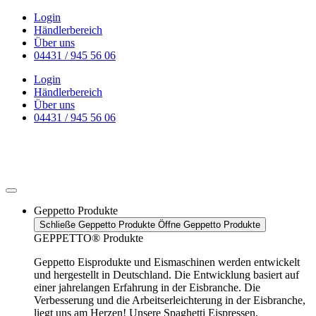
Zum
Login
Inhalt
Händlerbereich
wechseln
Über uns
04431 / 945 56 06
Login
Händlerbereich
Über uns
04431 / 945 56 06
Geppetto Produkte
Schließe Geppetto Produkte
Öffne Geppetto Produkte
GEPPETTO® Produkte
Geppetto Eisprodukte und Eismaschinen werden entwickelt
und hergestellt in Deutschland. Die Entwicklung basiert auf
einer jahrelangen Erfahrung in der Eisbranche. Die
Verbesserung und die Arbeitserleichterung in der Eisbranche,
liegt uns am Herzen! Unsere Spaghetti Eispressen,