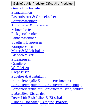
Schließe Alle Produkte
Öffne Alle Produkte
Geräte fürs Eiscafé
Eismaschinen
Pasteurisierer & Cremekocher
Softeismaschinen
Turbomixer & Stabmixer
Schockfroster
Eislagerschränke
Sahnemaschinen
Spaghetti Eispressen
Kompressoren
Mixer & Milchshaker
Blender-Mixer
Zitruspressen
Granitoren
Waffeleisen
Crepeseisen
Zubehör & Ausstattung
Portioniererspüle & Portionierertrockner
Portioniererspüle mit Portioniererdusche, mittig
Portioniererspüle mit Portioniererdusche, seitlich
Eisbehälter, Eisschalen
Deckel für Eisbehälter & Eisschalen
Runde Eisbehälter, Carapine, Pozzetti