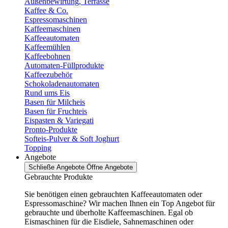
Außenbewirtung, Terrasse
Kaffee & Co.
Espressomaschinen
Kaffeemaschinen
Kaffeeautomaten
Kaffeemühlen
Kaffeebohnen
Automaten-Füllprodukte
Kaffeezubehör
Schokoladenautomaten
Rund ums Eis
Basen für Milcheis
Basen für Fruchteis
Eispasten & Variegati
Pronto-Produkte
Softeis-Pulver & Soft Joghurt
Topping
Angebote
Schließe Angebote
Öffne Angebote
Gebrauchte Produkte
Sie benötigen einen gebrauchten Kaffeeautomaten oder
Espressomaschine? Wir machen Ihnen ein Top Angebot für
gebrauchte und überholte Kaffeemaschinen. Egal ob
Eismaschinen für die Eisdiele, Sahnemaschinen oder