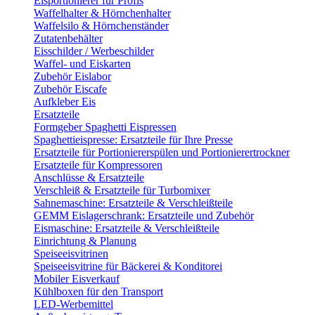
Eisportionierer für Profis
Waffelhalter & Hörnchenhalter
Waffelsilo & Hörnchenständer
Zutatenbehälter
Eisschilder / Werbeschilder
Waffel- und Eiskarten
Zubehör Eislabor
Zubehör Eiscafe
Aufkleber Eis
Ersatzteile
Formgeber Spaghetti Eispressen
Spaghettieispresse: Ersatzteile für Ihre Presse
Ersatzteile für Portioniererspülen und Portionierertrockner
Ersatzteile für Kompressoren
Anschlüsse & Ersatzteile
Verschleiß & Ersatzteile für Turbomixer
Sahnemaschine: Ersatzteile & Verschleißteile
GEMM Eislagerschrank: Ersatzteile und Zubehör
Eismaschine: Ersatzteile & Verschleißteile
Einrichtung & Planung
Speiseeisvitrinen
Speiseeisvitrine für Bäckerei & Konditorei
Mobiler Eisverkauf
Kühlboxen für den Transport
LED-Werbemittel