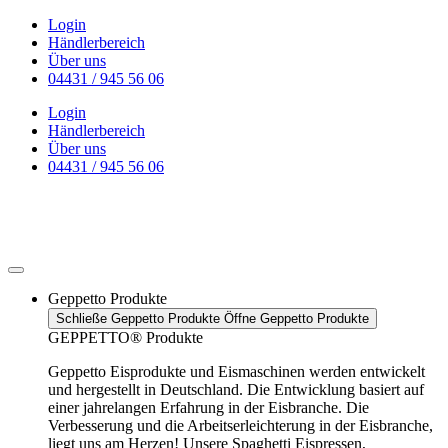
Zum
Login
Inhalt
Händlerbereich
wechseln
Über uns
04431 / 945 56 06
Login
Händlerbereich
Über uns
04431 / 945 56 06
Geppetto Produkte
Schließe Geppetto Produkte
Öffne Geppetto Produkte
GEPPETTO® Produkte
Geppetto Eisprodukte und Eismaschinen werden entwickelt
und hergestellt in Deutschland. Die Entwicklung basiert auf
einer jahrelangen Erfahrung in der Eisbranche. Die
Verbesserung und die Arbeitserleichterung in der Eisbranche,
liegt uns am Herzen! Unsere Spaghetti Eispressen,